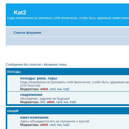
Kat2
Надо непременно встряхивать себя физически, чтобы быть здоровым нравственн
Список форумов
Сообщения без ответов
•
Активные темы
ПОХОДЫ
походы: реки, горы
Надо непременно встряхивать себя физически, чтобы быть здоровым н
(Л.Н.Толстой)
Модераторы:
whirl
,
ravil
,
ww
,
kat2
снаряжение
обсуждение, задумки на будущее
Модераторы:
IKS
,
whirl
,
ravil
,
ww
,
kat2
ОБЩИЙ
кают-компания
Здесь обсуждается все не связанное с вахтой.
Модераторы:
whirl
,
ravil
,
ww
,
kat2