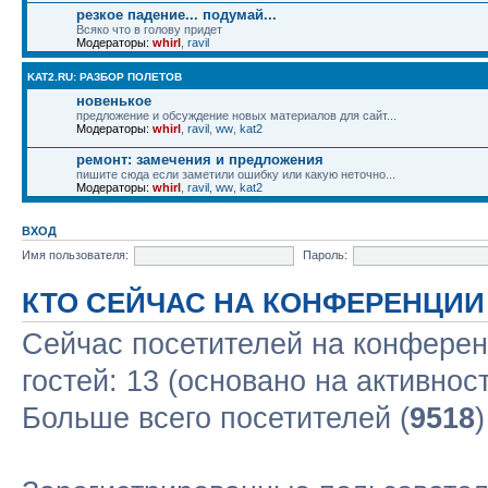
резкое падение... подумай...
Всяко что в голову придет
Модераторы:
whirl
,
ravil
KAT2.RU: РАЗБОР ПОЛЕТОВ
новенькое
предложение и обсуждение новых материалов для сайт...
Модераторы:
whirl
,
ravil
,
ww
,
kat2
ремонт: замечения и предложения
пишите сюда если заметили ошибку или какую неточно...
Модераторы:
whirl
,
ravil
,
ww
,
kat2
ВХОД
Имя пользователя:
Пароль:
КТО СЕЙЧАС НА КОНФЕРЕНЦИИ
Сейчас посетителей на конфере
гостей: 13 (основано на активнос
Больше всего посетителей (
9518