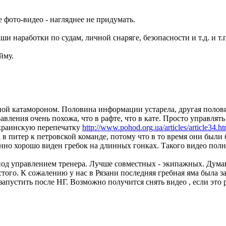
 фото-видео - нагляднее не придумать.
и наработки по судам, личной снаряге, безопасности и т.д. и т.
йму.
нной катамороном. Половина информации устарела, другая полов
ления очень похожа, что в рафте, что в кате. Просто управлять
украинскую перепечатку
http://www.pohod.org.ua/articles/article34.ht
в питер к петровской команде, потому что в то время они были
но хорошо виден гребок на длинных гонках. Такого видео полно
под управлением тренера. Лучше совместных - экипажных. Думаю
того. К сожалению у нас в Рязани последняя гребная яма была з
запустить после НГ. Возможно получится снять видео , если это