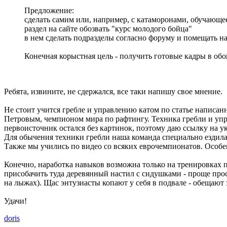
Предложение:
сделать самим или, например, с катаморонами, обучающее
раздел на сайте обозвать "курс молодого бойца"
в нем сделать подразделы согласно форуму и помещать наш
Конечная корыстная цель - получить готовые кадры в обо
Ребята, извините, не сдержался, все таки напишу свое мнение.
Не стоит учится гребле и управлению катом по статье написа
Петровым, чемпионом мира по рафтингу. Техника гребли и управ
первоисточник остался без картинок, поэтому даю ссылку на 
Для обычения техники гребли наша команда специально ездила 
Также мы учились по видео со всяких еврочемпионатов. Особен
Конечно, наработка навыков возможна только на тренировках 
присобачить туда деревянный настил с сидушками - проще прос
на лыжах). Щас энтузиасты копают у себя в подвале - обещают 
Удачи!
doris