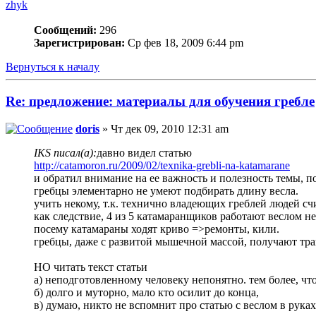
zhyk
Сообщений:
296
Зарегистрирован:
Ср фев 18, 2009 6:44 pm
Вернуться к началу
Re: предложение: материалы для обучения гребле
doris
» Чт дек 09, 2010 12:31 am
IKS писал(а):
давно видел статью
http://catamoron.ru/2009/02/texnika-grebli-na-katamarane
и обратил внимание на ее важность и полезность темы, п
гребцы элементарно не умеют подбирать длину весла.
учить некому, т.к. технично владеющих греблей людей с
как следствие, 4 из 5 катамаранщиков работают веслом н
посему катамараны ходят криво =>ремонты, кили.
гребцы, даже с развитой мышечной массой, получают тра
НО читать текст статьи
а) неподготовленному человеку непонятно. тем более, чт
б) долго и муторно, мало кто осилит до конца,
в) думаю, никто не вспомнит про статью с веслом в руках