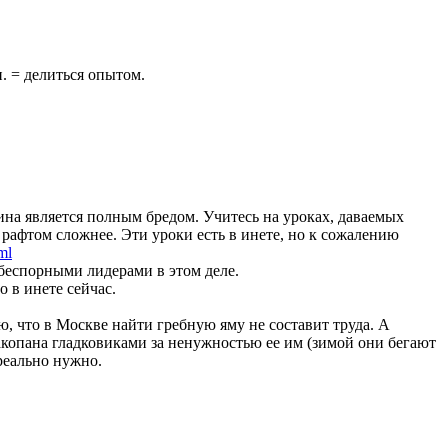
п. = делиться опытом.
ина является полным бредом. Учитесь на уроках, даваемых
 рафтом сложнее. Эти уроки есть в инете, но к сожалению
ml
 беспорными лидерами в этом деле.
 в инете сейчас.
, что в Москве найти гребную яму не составит труда. А
акопана гладковиками за ненужностью ее им (зимой они бегают
 реально нужно.