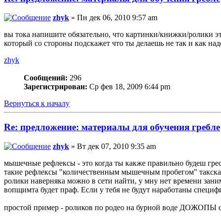
zhyk
» Пн дек 06, 2010 9:57 am
вы тока напишите обязательно, что картинки/книжки/ролики эт
который со стороны подскажет что ты делаешь не так и как н
zhyk
Сообщений:
296
Зарегистрирован:
Ср фев 18, 2009 6:44 pm
Вернуться к началу
Re: предложение: материалы для обучения гребле
zhyk
» Вт дек 07, 2010 9:35 am
мышечные рефлексы - это когда ты какже правильно будеш грест
такие рефлексы "количественным мышечным пробегом" такска
ролики наверняка можно в сети найти, у мну нет времени зани
вопщимта будет праф. Если у тебя не будут наработаны спец
простой пример - роликов по родео на бурной воде ДОЖОПЫ са