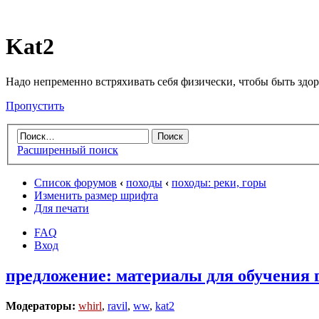
Kat2
Надо непременно встряхивать себя физически, чтобы быть здо
Пропустить
Расширенный поиск
Список форумов
‹
походы
‹
походы: реки, горы
Изменить размер шрифта
Для печати
FAQ
Вход
предложение: материалы для обучения 
Модераторы:
whirl
,
ravil
,
ww
,
kat2