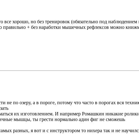
о все хорошо, но без тренировок (обязательно под наблюдением 
адо правильно + без наработки мышечных рефлексов можно книжм
и не по озеру, а в пороге, потому что часто в порогах вся техни
зать
маться их изготовлением. И например Ромашкин никакие ролики к
ифичные мышцы, ты грести нормально адин фиг не сможешь
мых разных, я вот и с инструктором то нихера так и не научил