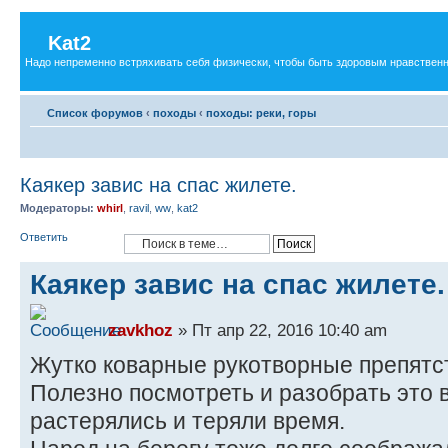
Kat2
Надо непременно встряхивать себя физически, чтобы быть здоровым нравственн
Список форумов
‹
походы
‹
походы: реки, горы
Каякер завис на спас жилете.
Модераторы:
whirl
,
ravil
,
ww
,
kat2
Ответить
Каякер завис на спас жилете.
zavkhoz
» Пт апр 22, 2016 10:40 am
Жутко коварные рукотворные препятс
Полезно посмотреть и разобрать это 
растерялись и теряли время.