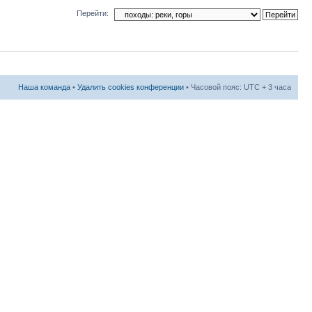
Перейти:
Наша команда
•
Удалить cookies конференции
• Часовой пояс: UTC + 3 часа