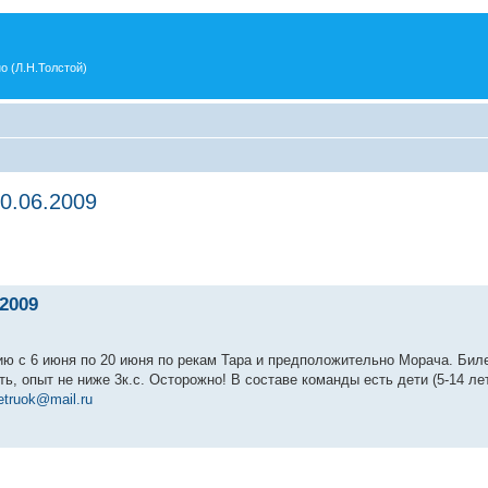
о (Л.Н.Толстой)
0.06.2009
.2009
рию с 6 июня по 20 июня по рекам Тара и предположительно Морача. Бил
сть, опыт не ниже 3к.с. Осторожно! В составе команды есть дети (5-14 л
etruok@mail.ru