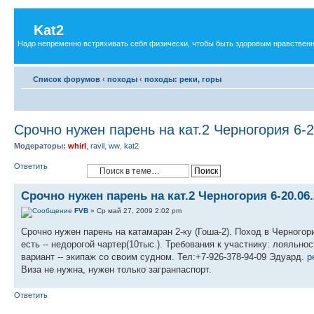
Kat2
Надо непременно встряхивать себя физически, чтобы быть здоровым нравственн
Список форумов
‹
походы
‹
походы: реки, горы
Срочно нужен парень на кат.2 Черногория 6-2
Модераторы:
whirl
,
ravil
,
ww
,
kat2
Ответить
Срочно нужен парень на кат.2 Черногория 6-20.06
FVB
» Ср май 27, 2009 2:02 pm
Срочно нужен парень на катамаран 2-ку (Гоша-2). Поход в Черного
есть -- недорогой чартер(10тыс.). Требования к участнику: лояльно
вариант -- экипаж со своим судном. Тел:+7-926-378-94-09 Эдуард.
p
Виза не нужна, нужен только загранпаспорт.
Ответить