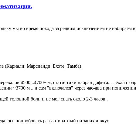
иматизации.
ольку мы во время похода за редким исключением не набираем вы
але (Карнали; Марсианди, Бхоте, Тамба)
евалов 4500...4700+ м, статистики набрал дофига... - ехал с ба
шении ~3700 м .. и сам "включался" через час-два при понижении
щей головной боли и не мог спать около 2-3 часов .
далось попробовать раз - отвратный на запах и вкус