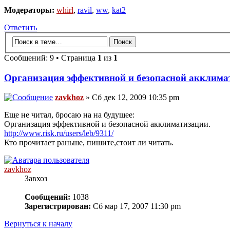
Модераторы:
whirl
,
ravil
,
ww
,
kat2
Ответить
Сообщений: 9 • Страница
1
из
1
Организация эффективной и безопасной акклима
zavkhoz
» Сб дек 12, 2009 10:35 pm
Еще не читал, бросаю на на будущее:
Организация эффективной и безопасной акклиматизации.
http://www.risk.ru/users/leb/9311/
Кто прочитает раньше, пишите,стоит ли читать.
zavkhoz
Завхоз
Сообщений:
1038
Зарегистрирован:
Сб мар 17, 2007 11:30 pm
Вернуться к началу