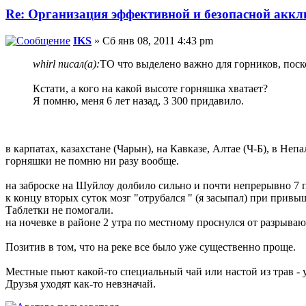
Re: Организация эффективной и безопасной аккл
IKS
» Сб янв 08, 2011 4:43 pm
whirl писал(а):
ТО что выделено важно для горников, поск
Кстати, а кого на какой высоте горняшка хватает?
Я помню, меня 6 лет назад, 3 300 придавило.
в карпатах, казахстане (Чарын), на Кавказе, Алтае (Ч-Б), в Неп
горняшки не помню ни разу вообще.
на заброске на Шуйлоу долбило сильно и почти непрерывно 7 пер
к концу вторых суток мозг "отрубался " (я засыпал) при привы
Таблетки не помогали.
на ночевке в районе 2 утра по местному проснулся от разрываю
Позитив в том, что на реке все было уже существенно проще.
Местные пьют какой-то специальный чай или настой из трав - у
Друзья уходят как-то невзначай.