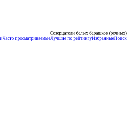
Созерцатели белых барашков (речных)
ии
Часто просматриваемые
Лучшие по рейтингу
Избранные
Поиск